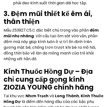
phải đeo kính suốt thời gian dài học tập.
3. Đệm mũi thiết kế êm ái,
thân thiện
Mẫu Z53927.C5.C đặc biệt chú trọng vào phần
đệm
mũi nhẹ nhàng
. Với cấu tạo ôm sát vừa vặn, phần
đệm mũi này giúp kính luôn ở vị trí ổn định trên
gương mặt bé, chống trơn trượt khi bé ra mồ hôi,
đồng thời bảo vệ làn da mỏng manh của trẻ khỏi
những vết hằn đỏ.
Kính Thuốc Hồng Dự – Địa
chỉ cung cấp gọng kính
ZIOZIA YOUNG chính hãng
Tại khu vực
Nhơn Trạch
và
Long Thành
,
Kính Thuốc
Hồng Dự
là điểm đến hàng đầu của các bậc phụ