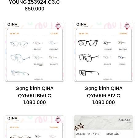
YOUNG Z53924.C3.C
850.000
Gọng kính QINA
Gọng kính QINA
QY5001.B50.C
QY5006.B12.C
1.080.000
1.080.000