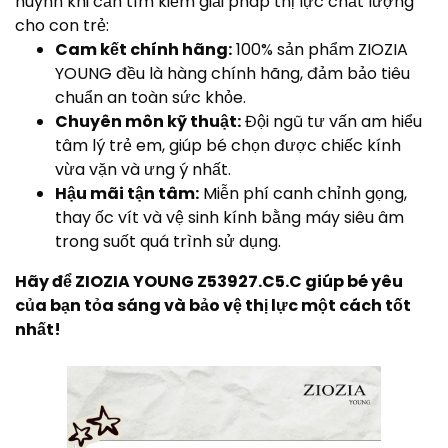
huynh khi cần tìm kiếm giải pháp thị lực chất lượng
cho con trẻ:
Cam kết chính hãng:
100% sản phẩm ZIOZIA
YOUNG đều là hàng chính hãng, đảm bảo tiêu
chuẩn an toàn sức khỏe.
Chuyên môn kỹ thuật:
Đội ngũ tư vấn am hiểu
tâm lý trẻ em, giúp bé chọn được chiếc kính
vừa vặn và ưng ý nhất.
Hậu mãi tận tâm:
Miễn phí canh chỉnh gọng,
thay ốc vít và vệ sinh kính bằng máy siêu âm
trong suốt quá trình sử dụng.
Hãy để ZIOZIA YOUNG Z53927.C5.C giúp bé yêu
của bạn tỏa sáng và bảo vệ thị lực một cách tốt
nhất!