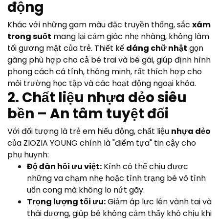
động
Khác với những gam màu đặc truyền thống, sắc
xám
trong suốt
mang lại cảm giác nhẹ nhàng, không làm
tối gương mặt của trẻ. Thiết kế
dáng chữ nhật
gọn
gàng phù hợp cho cả bé trai và bé gái, giúp định hình
phong cách cá tính, thông minh, rất thích hợp cho
môi trường học tập và các hoạt động ngoại khóa.
2. Chất liệu nhựa dẻo siêu
bền – An tâm tuyệt đối
Với đối tượng là trẻ em hiếu động, chất liệu
nhựa dẻo
của ZIOZIA YOUNG chính là "điểm tựa" tin cậy cho
phụ huynh:
Độ đàn hồi ưu việt:
Kính có thể chịu được
những va chạm nhẹ hoặc tình trạng bé vô tình
uốn cong mà không lo nứt gãy.
Trọng lượng tối ưu:
Giảm áp lực lên vành tai và
thái dương, giúp bé không cảm thấy khó chịu khi