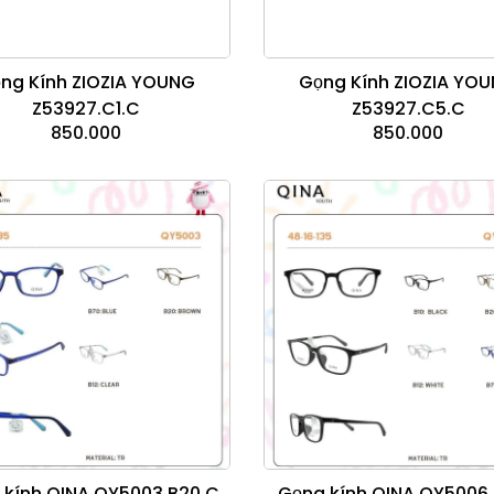
ng Kính ZIOZIA YOUNG
Gọng Kính ZIOZIA YO
Z53927.C1.C
Z53927.C5.C
850.000
850.000
 kính QINA QY5003.B20.C
Gọng kính QINA QY5006.