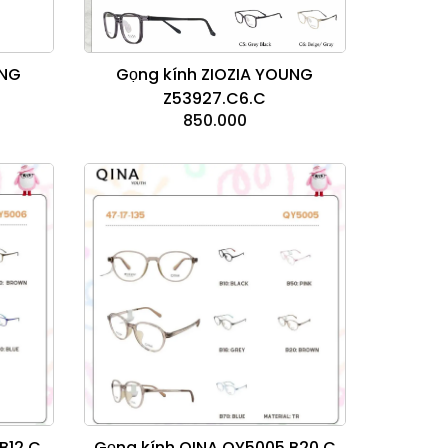
UNG
Gọng kính ZIOZIA YOUNG
Z53927.C6.C
850.000
B12.C
Gọng kính QINA QY5005.B20.C