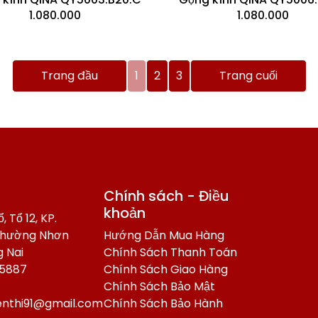
1.080.000
1.080.000
Trang đầu
1
2
3
Trang cuối
Chính sách - Điều
khoản
, Tổ 12, KP.
Phường Nhơn
Hướng Dẫn Mua Hàng
g Nai
Chính Sách Thanh Toán
75887
Chính Sách Giao Hàng
Chính Sách Bảo Mật
enthi91@gmail.com
Chính Sách Bảo Hành