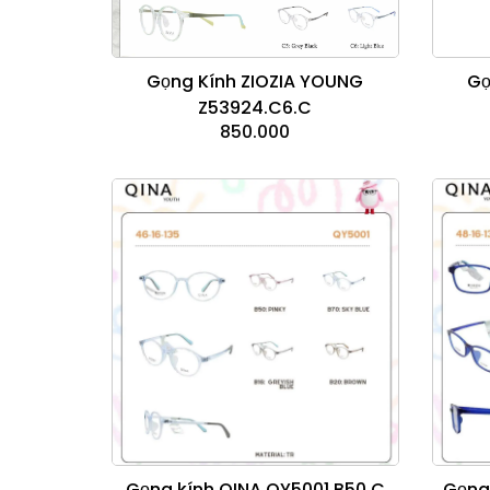
Gọng Kính ZIOZIA YOUNG
Gọ
Z53924.C6.C
850.000
Gọng kính QINA QY5001.B50.C
Gọng