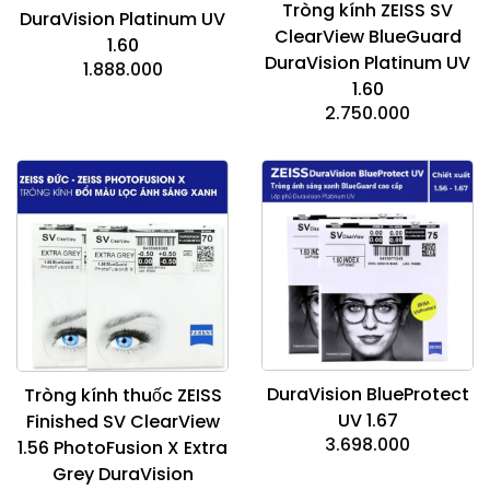
Tròng kính ZEISS SV
DuraVision Platinum UV
ClearView BlueGuard
1.60
DuraVision Platinum UV
1.888.000
1.60
2.750.000
DuraVision BlueProtect
Tròng kính thuốc ZEISS
UV 1.67
Finished SV ClearView
3.698.000
1.56 PhotoFusion X Extra
Grey DuraVision