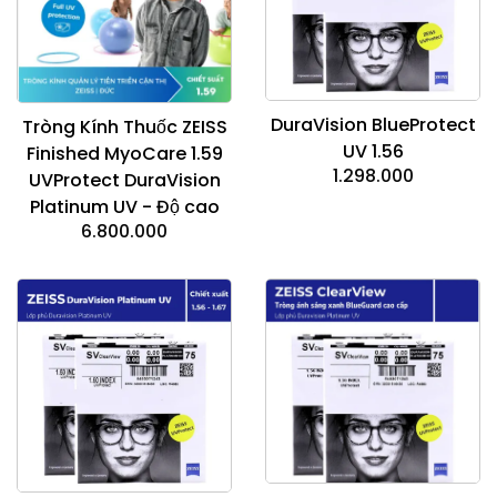
DuraVision BlueProtect
Tròng Kính Thuốc ZEISS
UV 1.56
Finished MyoCare 1.59
1.298.000
UVProtect DuraVision
Platinum UV - Độ cao
6.800.000