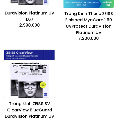
DuraVision Platinum UV
Tròng Kính Thuốc ZEISS
1.67
Finished MyoCare 1.60
2.998.000
UVProtect DuraVision
Platinum UV
7.200.000
Tròng kính ZEISS SV
ClearView BlueGuard
DuraVision Platinum UV