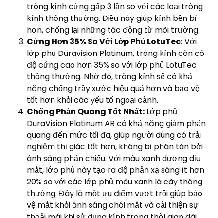
tròng kính cứng gấp 3 lần so với các loại tròng
kính thông thường. Điều này giúp kính bền bỉ
hơn, chống lại những tác động từ môi trường.
Cứng Hơn 35% So Với Lớp Phủ LotuTec:
Với
lớp phủ Duravision Platinum, tròng kính còn có
độ cứng cao hơn 35% so với lớp phủ LotuTec
thông thường. Nhờ đó, tròng kính sẽ có khả
năng chống trầy xước hiệu quả hơn và bảo vệ
tốt hơn khỏi các yếu tố ngoại cảnh.
Chống Phản Quang Tốt Nhất:
Lớp phủ
DuraVision Platinum AR có khả năng giảm phản
quang đến mức tối đa, giúp người dùng có trải
nghiệm thị giác tốt hơn, không bị phân tán bởi
ánh sáng phản chiếu. Với màu xanh dương dịu
mắt, lớp phủ này tạo ra độ phản xạ sáng ít hơn
20% so với các lớp phủ màu xanh lá cây thông
thường. Đây là một ưu điểm vượt trội giúp bảo
vệ mắt khỏi ánh sáng chói mắt và cải thiện sự
thoải mái khi sử dụng kính trong thời gian dài.