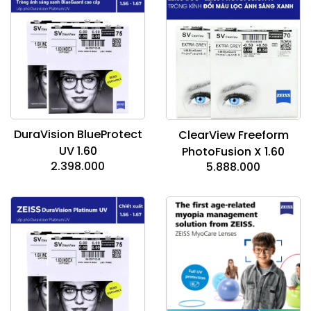
DuraVision BlueProtect
ClearView Freeform
UV 1.60
PhotoFusion X 1.60
2.398.000
5.888.000