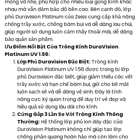
mỏng và nhẹ, phù hợp cho nhiều loại gọng kính khác
nhau mà vẫn đảm bảo độ bền cao. Bên cạnh đó, lớp
phủ Duravision Platinum của Zeiss cung cấp khả năng
chống trầy xước, chống bám bụi và dễ dàng lau chùi,
giúp người sử dụng luôn cảm thấy thoải mái, dễ dàng
bảo quản sản phẩm.
Ưu Điểm Nổi Bật Của Tròng Kính DuraVision
Platinum UV 1.56:
Lớp Phủ Duravision Đặc Biệt:
Tròng kính
DuraVision Platinum UV 1.56 được trang bị lớp
phủ Duravision đặc biệt, giúp giảm thiểu các vết
trầy xước và hạn chế bám bụi, giữ cho bề mặt
luôn sạch sẽ và dễ dàng vệ sinh. Đây là tính
năng cực kỳ quan trọng để duy trì vẻ đẹp và
hiệu quả sử dụng lâu dài cho kính.
Cứng Gấp 3 Lần So Với Tròng Kính Thông
Thường:
Hệ thống lớp phủ ion dày đặc của
DuraVision Platinum không chỉ giúp tạo lớp
chống phản quang hoàn hảo mà còn làm cho