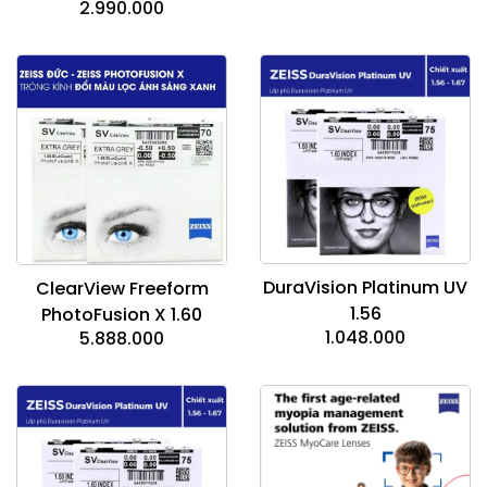
2.990.000
DuraVision Platinum UV
ClearView Freeform
1.56
PhotoFusion X 1.60
1.048.000
5.888.000