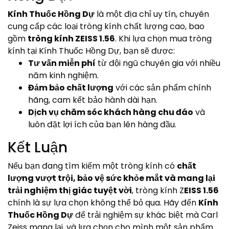
Kính Thuốc Hồng Dự
là một địa chỉ uy tín, chuyên
cung cấp các loại tròng kính chất lượng cao, bao
gồm
tròng kính ZEISS 1.56
. Khi lựa chọn mua tròng
kính tại Kính Thuốc Hồng Dự, bạn sẽ được:
Tư vấn miễn phí
từ đội ngũ chuyên gia với nhiều
năm kinh nghiệm.
Đảm bảo chất lượng
với các sản phẩm chính
hãng, cam kết bảo hành dài hạn.
Dịch vụ chăm sóc khách hàng chu đáo
và
luôn đặt lợi ích của bạn lên hàng đầu.
Kết Luận
Nếu bạn đang tìm kiếm một tròng kính có
chất
lượng vượt trội, bảo vệ sức khỏe mắt và mang lại
trải nghiệm thị giác tuyệt vời
, tròng kính Z
EISS 1.56
chính là sự lựa chọn không thể bỏ qua. Hãy đến
Kính
Thuốc Hồng Dự
để trải nghiệm sự khác biệt mà Carl
Zeiss mang lại, và lựa chọn cho mình một sản phẩm