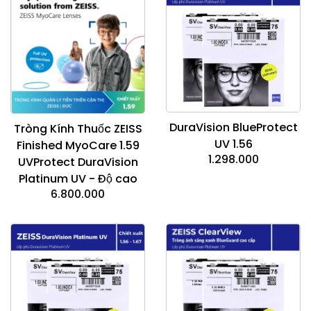
DuraVision BlueProtect
Tròng Kính Thuốc ZEISS
UV 1.56
Finished MyoCare 1.59
1.298.000
UVProtect DuraVision
Platinum UV - Độ cao
6.800.000