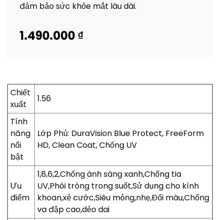
đảm bảo sức khỏe mắt lâu dài.
1.490.000 ₫
Chiết
1.56
xuất
Tính
năng
Lớp Phủ: DuraVision Blue Protect, FreeForm
nổi
HD, Clean Coat, Chống UV
bật
1,8,6,2,Chống ánh sáng xanh,Chống tia
Ưu
UV,Phôi tròng trong suốt,Sử dụng cho kính
điểm
khoan,xẻ cước,Siêu mỏng,nhẹ,Đổi màu,Chống
va đập cao,dẻo dai