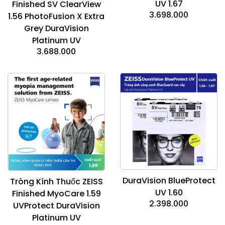
UV 1.67
Finished SV ClearView
3.698.000
1.56 PhotoFusion X Extra
Grey DuraVision
Platinum UV
3.688.000
DuraVision BlueProtect
Tròng Kính Thuốc ZEISS
UV 1.60
Finished MyoCare 1.59
2.398.000
UVProtect DuraVision
Platinum UV