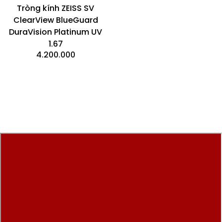
Tròng kính ZEISS SV
ClearView BlueGuard
DuraVision Platinum UV
1.67
4.200.000