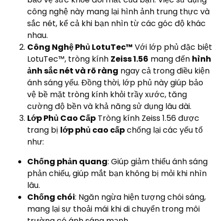
công nghệ này mang lại hình ảnh trung thực và
sắc nét, kể cả khi bạn nhìn từ các góc độ khác
nhau.
Công Nghệ Phủ LotuTec™
Với lớp phủ đặc biệt
LotuTec™, tròng kính
Zeiss 1.56
mang đến
hình
ảnh sắc nét và rõ ràng
ngay cả trong điều kiện
ánh sáng yếu. Đồng thời, lớp phủ này giúp bảo
vệ bề mặt tròng kính khỏi trầy xước, tăng
cường độ bền và khả năng sử dụng lâu dài.
Lớp Phủ Cao Cấp
Tròng kính Zeiss 1.56 được
trang bị
lớp phủ cao cấp
chống lại các yếu tố
như:
Chống phản quang
: Giúp giảm thiểu ánh sáng
phản chiếu, giúp mắt bạn không bị mỏi khi nhìn
lâu.
Chống chói
: Ngăn ngừa hiện tượng chói sáng,
mang lại sự thoải mái khi di chuyển trong môi
trường có ánh sáng mạnh.