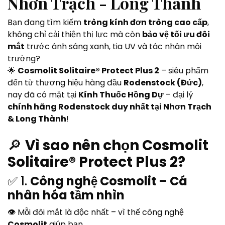
Nhơn Trạch - Long Thành
Bạn đang tìm kiếm
tròng kính đơn tròng cao cấp
,
không chỉ cải thiện thị lực mà còn
bảo vệ tối ưu đôi
mắt
trước ánh sáng xanh, tia UV và tác nhân môi
trường?
🌟
Cosmolit Solitaire® Protect Plus 2
– siêu phẩm
đến từ thương hiệu hàng đầu
Rodenstock (Đức)
,
nay đã có mặt tại
Kính Thuốc Hồng Dự
– đại lý
chính hãng Rodenstock duy nhất tại Nhơn Trạch
& Long Thành
!
🔎
Vì sao nên chọn Cosmolit
Solitaire® Protect Plus 2?
✅ 1.
Công nghệ Cosmolit – Cá
nhân hóa tầm nhìn
👁 Mỗi đôi mắt là độc nhất – vì thế công nghệ
Cosmolit
giúp bạn