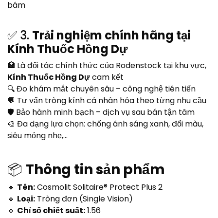
bám
✅ 3.
Trải nghiệm chính hãng tại
Kính Thuốc Hồng Dự
🏥 Là đối tác chính thức của Rodenstock tại khu vực,
Kính Thuốc Hồng Dự
cam kết
🔍 Đo khám mắt chuyên sâu – công nghệ tiên tiến
💬 Tư vấn tròng kính cá nhân hóa theo từng nhu cầu
🛡 Bảo hành minh bạch – dịch vụ sau bán tận tâm
🎨 Đa dạng lựa chọn: chống ánh sáng xanh, đổi màu,
siêu mỏng nhẹ,...
📦
Thông tin sản phẩm
🔹
Tên:
Cosmolit Solitaire® Protect Plus 2
🔹
Loại:
Tròng đơn (Single Vision)
🔹
Chỉ số chiết suất:
1.56