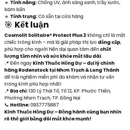
🔹
Tính năng:
Chống UV, ánh sáng xanh, trầy xước,
bám bẩn
🔹
Tình trạng:
Có sẵn tại cửa hàng
🎯
Kết luận
Cosmolit Solitaire® Protect Plus 2
không chỉ là một
chiếc tròng kính – mà là giải pháp thị lực
đẳng cấp
,
phù hợp cho người hiện đại quan tâm đến
chất
lượng tầm nhìn và sức khỏe mắt lâu dài
.
📍 Đến ngay
Kính Thuốc Hồng Dự – đại lý chính
hãng Rodenstock tại Nhơn Trạch & Long Thành
để trải nghiệm miễn phí đo khám và nhận tư vấn
tròng kính phù hợp nhất!
📍
Địa chỉ:
130 Lý Thái Tổ, Tổ 12, KP. Phước Thiền,
Phường Nhơn Trạch, TP. Đồng Nai
📞
Hotline:
0937775887
Kính Thuốc Hồng Dự – Đồng hành cùng bạn nhìn
rõ thế giới bằng đôi mắt khỏe mạnh!