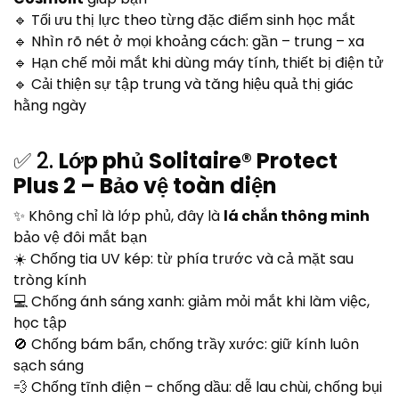
🔹 Tối ưu thị lực theo từng đặc điểm sinh học mắt
🔹 Nhìn rõ nét ở mọi khoảng cách: gần – trung – xa
🔹 Hạn chế mỏi mắt khi dùng máy tính, thiết bị điện tử
🔹 Cải thiện sự tập trung và tăng hiệu quả thị giác
hằng ngày
✅ 2.
Lớp phủ Solitaire® Protect
Plus 2 – Bảo vệ toàn diện
✨ Không chỉ là lớp phủ, đây là
lá chắn thông minh
bảo vệ đôi mắt bạn
☀️ Chống tia UV kép: từ phía trước và cả mặt sau
tròng kính
💻 Chống ánh sáng xanh: giảm mỏi mắt khi làm việc,
học tập
🚫 Chống bám bẩn, chống trầy xước: giữ kính luôn
sạch sáng
💨 Chống tĩnh điện – chống dầu: dễ lau chùi, chống bụi