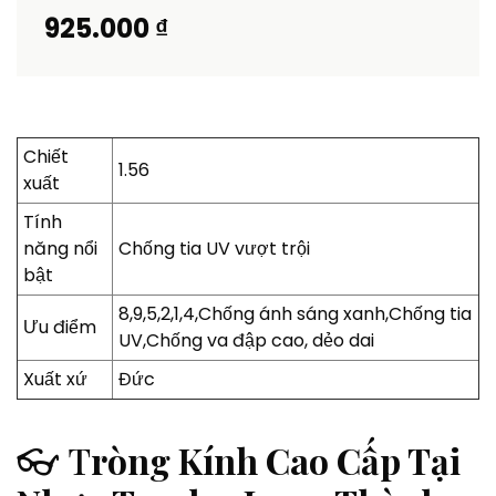
925.000 ₫
Chiết
1.56
xuất
Tính
năng nổi
Chống tia UV vượt trội
bật
8,9,5,2,1,4,Chống ánh sáng xanh,Chống tia
Ưu điểm
UV,Chống va đập cao, dẻo dai
Xuất xứ
Đức
👓 T
ròng Kính Cao Cấp Tại